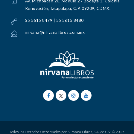
Av. Michoacán 20, Módulo 27 Bodega 1, Colonia
Renovación, Iztapalapa, C.P. 09209, CDMX.
55 5615 8479 | 55 5615 8480
nirvana@nirvanalibros.com.mx
Todos los Derechos Reservados por Nirvana Libros, S.A. de C.V. © 2025