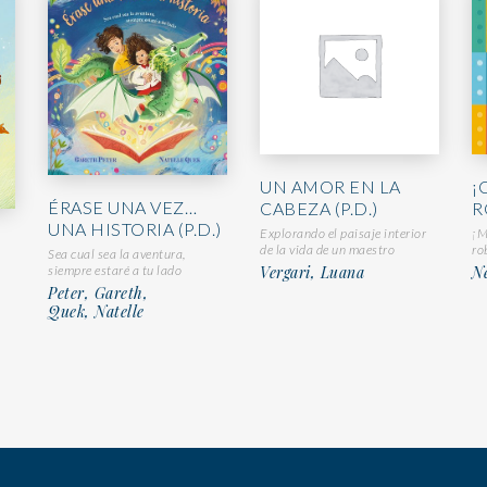
UN AMOR EN LA
¡
ÉRASE UNA VEZ…
CABEZA (P.D.)
R
UNA HISTORIA (P.D.)
Explorando el paisaje interior
¡M
de la vida de un maestro
ro
Sea cual sea la aventura,
Vergari, Luana
N
siempre estaré a tu lado
Peter, Gareth,
Quek, Natelle