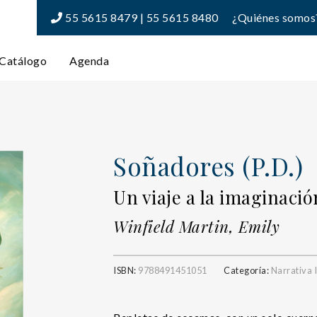
55 5615 8479 | 55 5615 8480
¿Quiénes somos
Catálogo
Agenda
Soñadores (P.D.)
Un viaje a la imaginació
Winfield Martin, Emily
ISBN:
9788491451051
Categoría:
Narrativa I