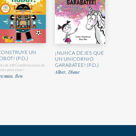
CONSTRUYE UN
¡NUNCA DEJES QUE
OBOT! (P.D.)
UN UNICORNIO
GARABATEE! (P.D.)
ás de 180 combinaciones de
bots para crear!
Alber, Diane
ewman, Ben