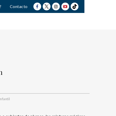
?
Contacto
n
nfantil