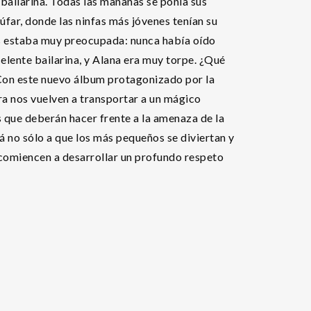
 bailarina. Todas las mañanas se ponía sus
úfar, donde las ninfas más jóvenes tenían su
nfas estaba muy preocupada: nunca había oído
celente bailarina, y Alana era muy torpe. ¿Qué
 Con este nuevo álbum protagonizado por la
ra nos vuelven a transportar a un mágico
 que deberán hacer frente a la amenaza de la
 no sólo a que los más pequeños se diviertan y
e comiencen a desarrollar un profundo respeto