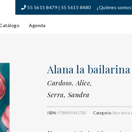
55 5615 8479 | 55 5615 8480
¿Quiénes somos
Catálogo
Agenda
Alana la bailarina
Cardoso, Alice,
Serra, Sandra
ISBN:
9788491451785
Categoría:
Narrativa I