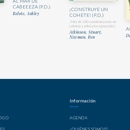
AL MAR DE
CABEEEZA (P.D.)
¡CONSTRUYE UN
Belote, Ashley
COHETE! (P.D.)
¡Más de 180 combinaciones de
cohetes y vehículos espaciales!
A
Atkinson, Stuart,
D
Newman, Ben
Información
LOGO
AGENDA
ES
¿QUIÉNES SOMOS?