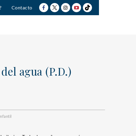
?
Contacto
 del agua (P.D.)
nfantil