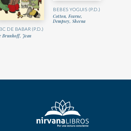
BEBES YOGUIS (P.D.)
Cotton, Fearne,
Dempsey, Sheena
BC DE BABAR (P.D.)
e Brunhoff, Jean