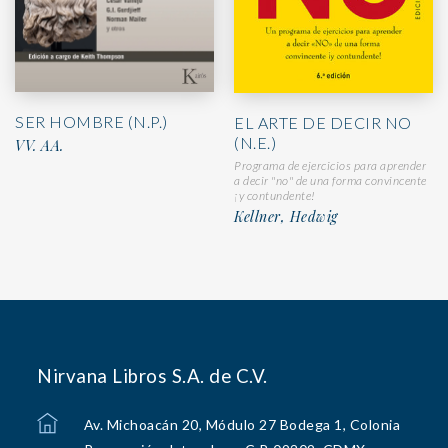
SER HOMBRE (N.P.)
EL ARTE DE DECIR NO
(N.E.)
VV. AA.
Programa de ejercicios para aprender
a decir "no" de una forma convincente
¡y contundente!
Kellner, Hedwig
Nirvana Libros S.A. de C.V.
Av. Michoacán 20, Módulo 27 Bodega 1, Colonia