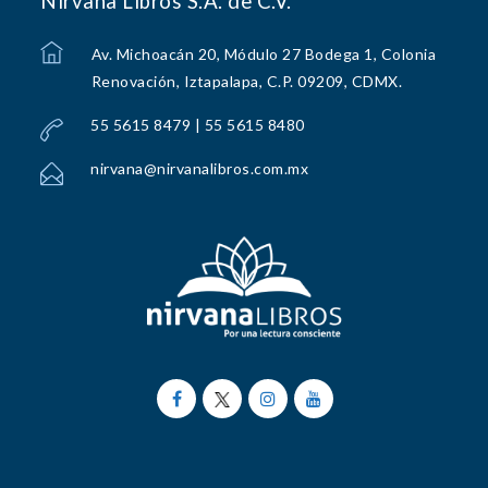
Nirvana Libros S.A. de C.V.
Av. Michoacán 20, Módulo 27 Bodega 1, Colonia
Renovación, Iztapalapa, C.P. 09209, CDMX.
55 5615 8479 | 55 5615 8480
nirvana@nirvanalibros.com.mx