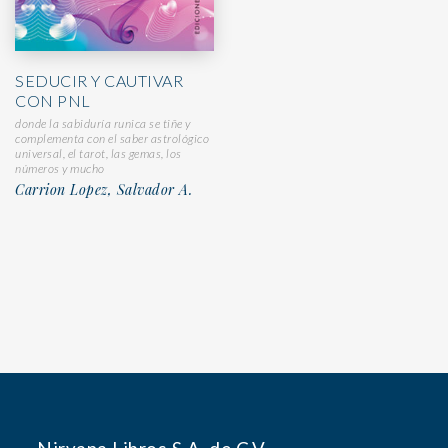
SEDUCIR Y CAUTIVAR
CON PNL
donde la sabiduría runica se tiñe y
complementa con el saber astrológico
universal, el tarot, las gemas, los
números y mucho
Carrion Lopez, Salvador A.