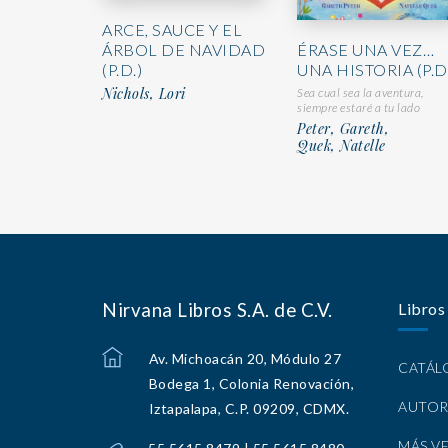
ARCE, SAUCE Y EL
ÉRASE UNA VEZ…
ÁRBOL DE NAVIDAD
UNA HISTORIA (P.D
(P.D.)
Nichols, Lori
Sea cual sea la aventura,
siempre estaré a tu lado
Peter, Gareth,
Quek, Natelle
Nirvana Libros S.A. de C.V.
Libros
Av. Michoacán 20, Módulo 27
CATÁ
Bodega 1, Colonia Renovación,
AUTOR
Iztapalapa, C.P. 09209, CDMX.
MÁS V