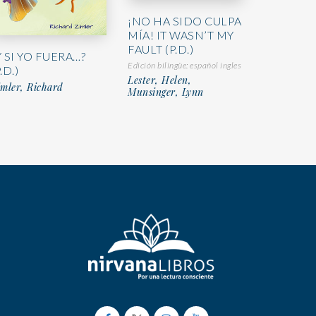
¡NO HA SIDO CULPA
MÍA! IT WASN’T MY
FAULT (P.D.)
Y SI YO FUERA…?
Edición bilingüe: español ingles
.D.)
Lester, Helen,
mler, Richard
Munsinger, Lynn