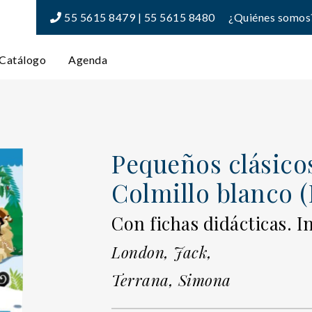
55 5615 8479 | 55 5615 8480
¿Quiénes somos
Catálogo
Agenda
Pequeños clásico
Colmillo blanco (
Con fichas didácticas. I
London, Jack,
Terrana, Simona