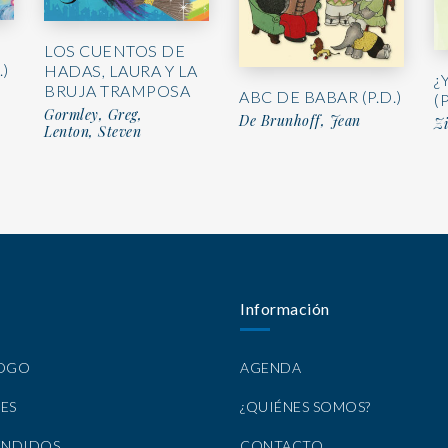
LOS CUENTOS DE
.)
HADAS, LAURA Y LA
¿
BRUJA TRAMPOSA
ABC DE BABAR (P.D.)
(P
Gormley, Greg,
De Brunhoff, Jean
Zi
Lenton, Steven
Información
LOGO
AGENDA
ES
¿QUIÉNES SOMOS?
ENDIDOS
CONTACTO