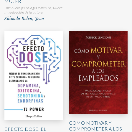
MUJER
Una nueva psicología femenina; Nueva
introducción de la autora
Shinoda Bolen, Jean
COMO MOTIVAR Y
COMPROMETER A LOS
EFECTO DOSE, EL