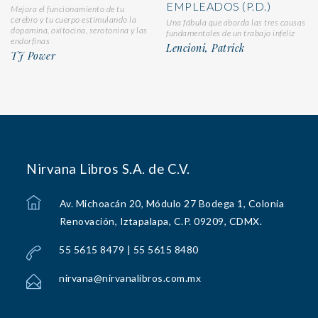
EMPLEADOS (P.D.)
Mejora el funcionamiento de tu
cerebro y tu cuerpo estimulando la
Una fábula que aborda las tres causas
dopamina, oxitocina, serotonina y las
fundamentales de un trabajo infeliz
endorfinas
Lencioni, Patrick
TJ Power
Nirvana Libros S.A. de C.V.
Av. Michoacán 20, Módulo 27 Bodega 1, Colonia
Renovación, Iztapalapa, C.P. 09209, CDMX.
55 5615 8479 | 55 5615 8480
nirvana@nirvanalibros.com.mx