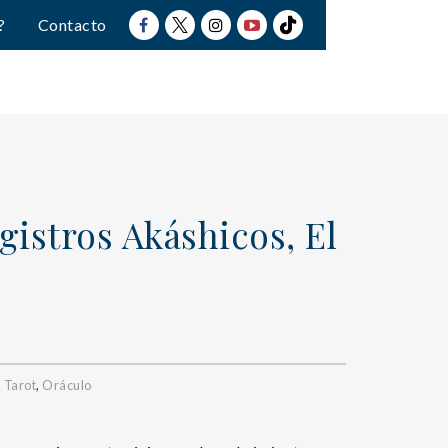
?
Contacto
gistros Akáshicos, El
,
Tarot
,
Oráculo