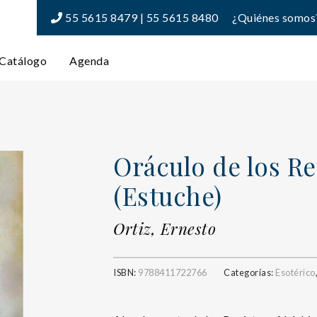
55 5615 8479 | 55 5615 8480
¿Quiénes somos
Catálogo
Agenda
Oráculo de los Re
(Estuche)
Ortiz, Ernesto
ISBN:
9788411722766
Categorías:
Esotérico