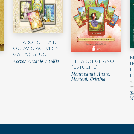
EL TAROT CELTA DE
OCTAVIO ACEVES Y
GALIA (ESTUCHE)
M
EL TAROT GITANO
Aceves, Octavio Y Gàlia
I
(ESTUCHE)
D
Mantovanni, Andre,
L
Martoni, Cristina
28
pa
To
M