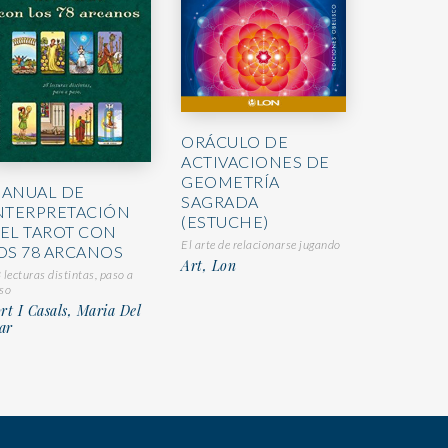
ORÁCULO DE
ACTIVACIONES DE
GEOMETRÍA
ANUAL DE
SAGRADA
NTERPRETACIÓN
(ESTUCHE)
EL TAROT CON
El arte de relacionarse jugando
OS 78 ARCANOS
Art, Lon
 lecturas distintas, paso a
so
rt I Casals, Maria Del
ar