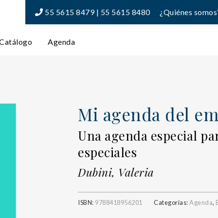
55 5615 8479 | 55 5615 8480
¿Quiénes somos
Catálogo
Agenda
Mi agenda del e
Una agenda especial p
especiales
Dubini, Valeria
ISBN:
9788418956201
Categorías:
Agenda
,