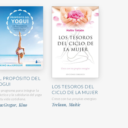
L PROPÓSITO DEL
OGUI
LOS TESOROS DEL
 programa para integrar la
CICLO DE LA MUJER
áctica y la sabiduría del yoga
Crece con tus propias energías
 tu vida cotidiana.
Trelaun, Maitie
acGregor, Kino