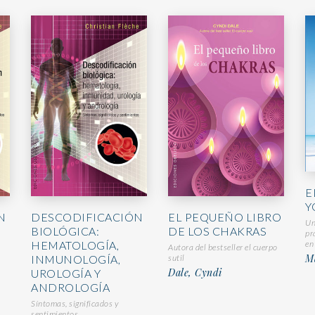
E
Y
N
DESCODIFICACIÓN
EL PEQUEÑO LIBRO
Un
BIOLÓGICA:
DE LOS CHAKRAS
pr
HEMATOLOGÍA,
en
Autora del bestseller el cuerpo
M
INMUNOLOGÍA,
sutil
Dale, Cyndi
UROLOGÍA Y
ANDROLOGÍA
Síntomas, significados y
sentimientos