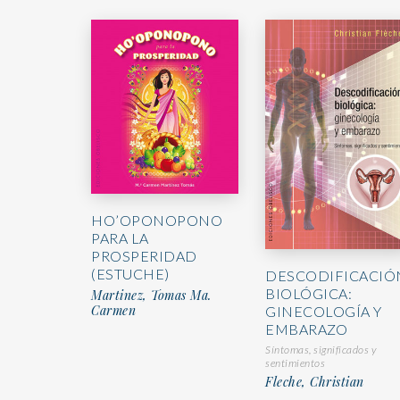
HO’OPONOPONO
PARA LA
PROSPERIDAD
(ESTUCHE)
DESCODIFICACIÓ
BIOLÓGICA:
Martinez, Tomas Ma.
Carmen
GINECOLOGÍA Y
EMBARAZO
Síntomas, significados y
sentimientos
Fleche, Christian