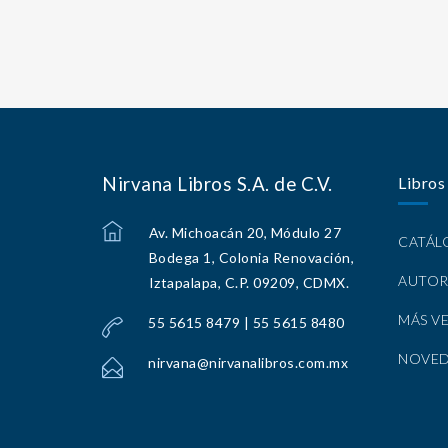
Nirvana Libros S.A. de C.V.
Libros
Av. Michoacán 20, Módulo 27
CATÁ
Bodega 1, Colonia Renovación,
AUTOR
Iztapalapa, C.P. 09209, CDMX.
MÁS V
55 5615 8479 | 55 5615 8480
NOVE
nirvana@nirvanalibros.com.mx