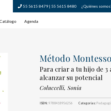
55 5615 8479 | 55 5615 8480
¿Quiénes somos
Catálogo
Agenda
Método Montessor
Para criar a tu hijo de 3
alcanzar su potencial
Coluccelli, Sonia
ISBN:
9788418956256
Categorías:
Pedagogí