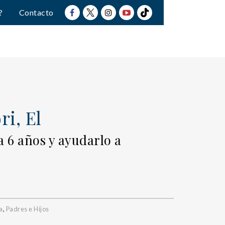
?
Contacto
i, El
 a 6 años y ayudarlo a
a
,
Padres e Hijos