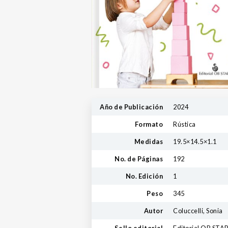
Año de Publicación
2024
Formato
Rústica
Medidas
19.5×14.5×1.1
No. de Páginas
192
No. Edición
1
Peso
345
Autor
Coluccelli, Sonia
Sello editorial
Editorial OB STA