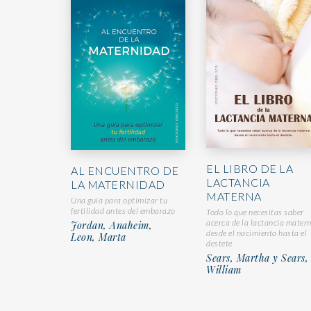
EL LIBRO DE LA
AL ENCUENTRO DE
LACTANCIA
LA MATERNIDAD
MATERNA
Una guía para optimizar tu
fertilidad antes del embarazo
Todo lo que necesitas saber
acerca de la lactancia mater
Jordan, Anaheim,
desde el nacimiento hasta el
Leon, Marta
destete
Sears, Martha y Sears,
William