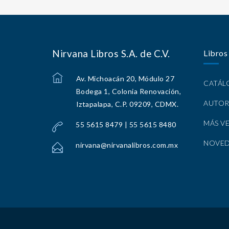
Nirvana Libros S.A. de C.V.
Libros
Av. Michoacán 20, Módulo 27
CATÁ
Bodega 1, Colonia Renovación,
AUTOR
Iztapalapa, C.P. 09209, CDMX.
MÁS V
55 5615 8479 | 55 5615 8480
NOVE
nirvana@nirvanalibros.com.mx