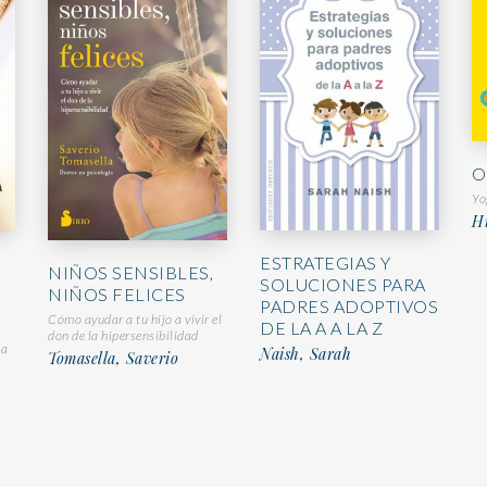
O
Yo
H
ESTRATEGIAS Y
NIÑOS SENSIBLES,
SOLUCIONES PARA
NIÑOS FELICES
PADRES ADOPTIVOS
Cómo ayudar a tu hijo a vivir el
DE LA A A LA Z
don de la hipersensibilidad
na
Naish, Sarah
Tomasella, Saverio