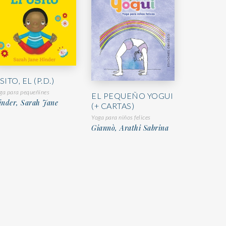
SITO, EL (P.D.)
ga para pequeñines
EL PEQUEÑO YOGUI
inder, Sarah Jane
(+ CARTAS)
Yoga para niños felices
Giannò, Arathi Sabrina