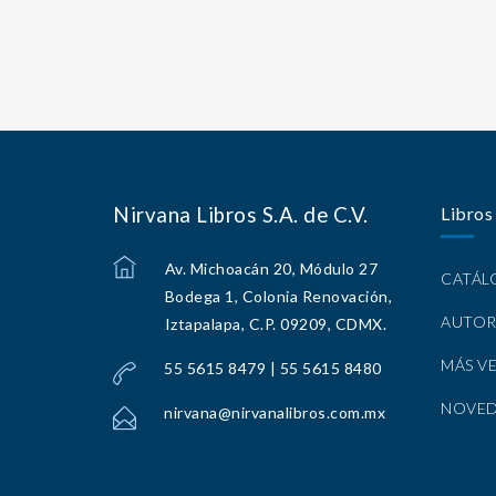
Nirvana Libros S.A. de C.V.
Libros
Av. Michoacán 20, Módulo 27
CATÁ
Bodega 1, Colonia Renovación,
AUTOR
Iztapalapa, C.P. 09209, CDMX.
MÁS V
55 5615 8479 | 55 5615 8480
NOVE
nirvana@nirvanalibros.com.mx