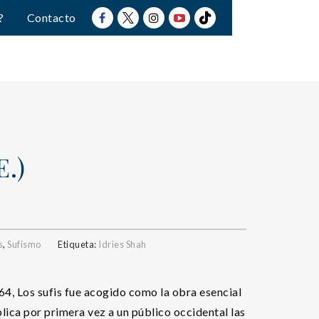
?
Contacto
E.)
s
,
Sufismo
Etiqueta:
Idries Shah
4, Los sufis fue acogido como la obra esencial
plica por primera vez a un público occidental las