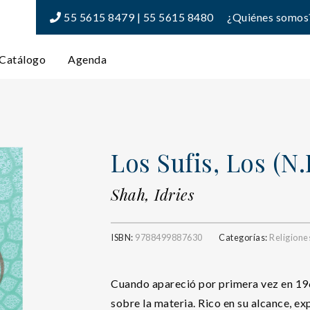
55 5615 8479 | 55 5615 8480
¿Quiénes somos
Catálogo
Agenda
Los Sufis, Los (N.
Shah, Idries
ISBN:
9788499887630
Categorías:
Religione
Cuando apareció por primera vez en 196
sobre la materia. Rico en su alcance, ex