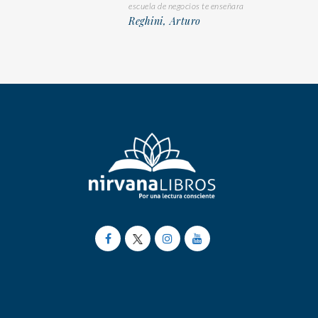
escuela de negocios te enseñara
Reghini, Arturo