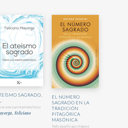
TEÍSMO SAGRADO,
EL NÚMERO
L
SAGRADO EN LA
cia una espiritualidad laica
TRADICIÓN
yorga, Feliciano
PITAGÓRICA
MASÓNICA
Todo aquello que ninguna