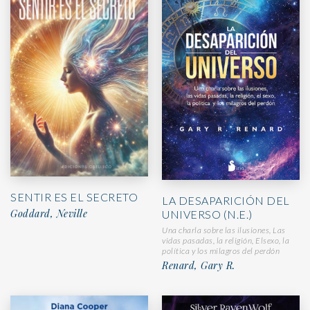
SENTIR ES EL SECRETO
LA DESAPARICIÓN DEL
Goddard, Neville
UNIVERSO (N.E.)
Una charla sobre las ilusiones, Las
vidas pasadas, la religión, Elsexo, la
política y los milagros del perdón
Renard, Gary R.