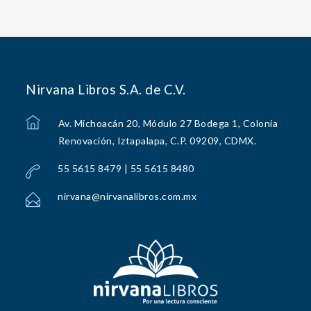
Nirvana Libros S.A. de C.V.
Av. Michoacán 20, Módulo 27 Bodega 1, Colonia
Renovación, Iztapalapa, C.P. 09209, CDMX.
55 5615 8479 | 55 5615 8480
nirvana@nirvanalibros.com.mx