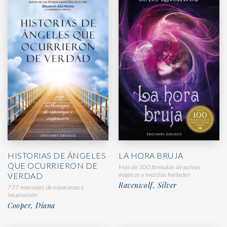
HISTORIAS DE ÁNGELES
LA HORA BRUJA
QUE OCURRIERON DE
Más de 100 fórmulas de polvos
VERDAD
mágicos y mezclas herbales
Ravenwolf, Silver
777 mensajes de esperanza e
inspiración
Cooper, Diana