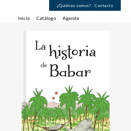
¿Quiénes somos?
Contacto
Inicio
Catálogo
Agenda