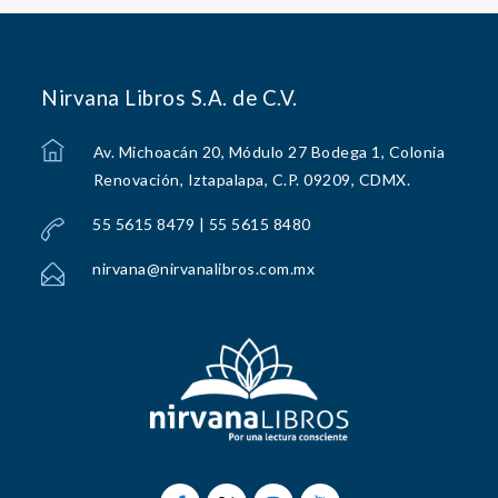
Nirvana Libros S.A. de C.V.
Av. Michoacán 20, Módulo 27 Bodega 1, Colonia
Renovación, Iztapalapa, C.P. 09209, CDMX.
55 5615 8479 | 55 5615 8480
nirvana@nirvanalibros.com.mx