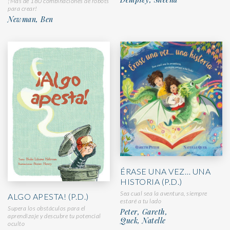
¡Más de 180 combinaciones de robots
para crear!
Newman, Ben
ÉRASE UNA VEZ… UNA
HISTORIA (P.D.)
Sea cual sea la aventura, siempre
ALGO APESTA! (P.D.)
estaré a tu lado
Supera los obstáculos para el
Peter, Gareth,
aprendizaje y descubre tu potencial
Quek, Natelle
oculto