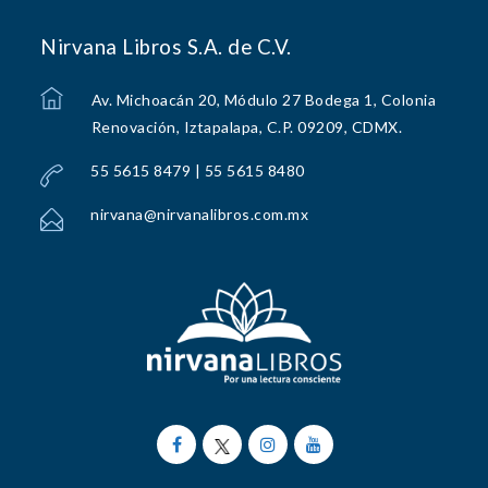
Nirvana Libros S.A. de C.V.
Av. Michoacán 20, Módulo 27 Bodega 1, Colonia
Renovación, Iztapalapa, C.P. 09209, CDMX.
55 5615 8479 | 55 5615 8480
nirvana@nirvanalibros.com.mx