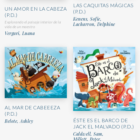
LAS CAQUITAS MÁGICAS
UN AMOR EN LA CABEZA
(P.D.)
(P.D.)
Kenens, Sofie,
Explorando el paisaje interior de la
Lacharron, Delphine
vida de un maestro
Vergari, Luana
AL MAR DE CABEEEZA
(P.D.)
ÉSTE ES EL BARCO DE
Belote, Ashley
JACK EL MALVADO (P.D.)
Caldwell, Sam,
Millett, Peter