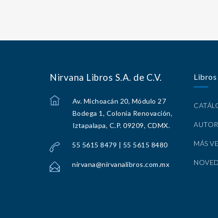
Nirvana Libros S.A. de C.V.
Libros
Av. Michoacán 20, Módulo 27
CATÁ
Bodega 1, Colonia Renovación,
AUTOR
Iztapalapa, C.P. 09209, CDMX.
MÁS V
55 5615 8479 | 55 5615 8480
NOVE
nirvana@nirvanalibros.com.mx