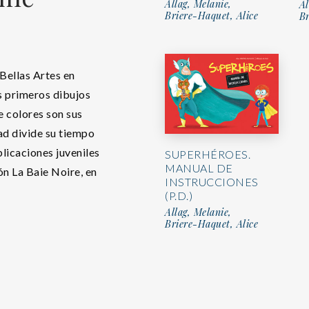
Allag, Melanie,
Al
Briere-Haquet, Alice
Br
 Bellas Artes en
s primeros dibujos
de colores son sus
dad divide su tiempo
blicaciones juveniles
SUPERHÉROES.
MANUAL DE
ión La Baie Noire, en
INSTRUCCIONES
(P.D.)
Allag, Melanie,
Briere-Haquet, Alice