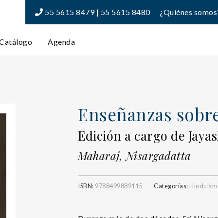
55 5615 8479 | 55 5615 8480
¿Quiénes somos
Catálogo
Agenda
Enseñanzas sobre
Edición a cargo de Jaya
Maharaj, Nisargadatta
ISBN:
9788499889115
Categorías:
Hinduism