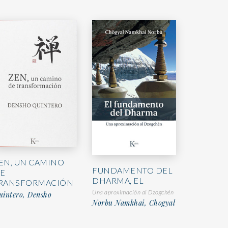
EN, UN CAMINO
FUNDAMENTO DEL
E
DHARMA, EL
RANSFORMACIÓN
Una aproximación al Dzogchén
uintero, Densho
Norbu Namkhai, Chogyal