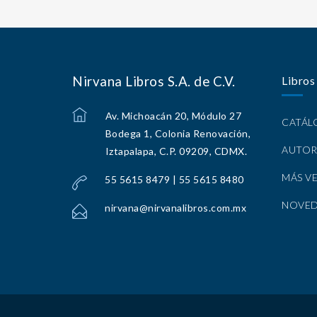
Nirvana Libros S.A. de C.V.
Libros
Av. Michoacán 20, Módulo 27
CATÁ
Bodega 1, Colonia Renovación,
AUTOR
Iztapalapa, C.P. 09209, CDMX.
MÁS V
55 5615 8479 | 55 5615 8480
NOVE
nirvana@nirvanalibros.com.mx