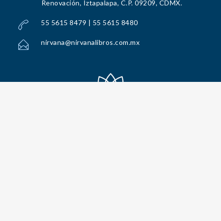
Renovación, Iztapalapa, C.P. 09209, CDMX.
55 5615 8479 | 55 5615 8480
nirvana@nirvanalibros.com.mx
Todos los Derechos Reservados por Nirvana Libros, S.A. de C.V. © 2025