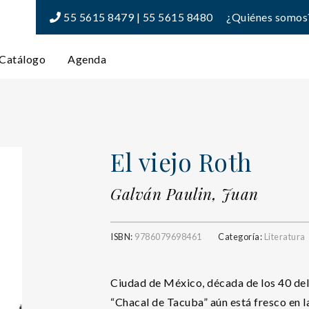
55 5615 8479 | 55 5615 8480
¿Quiénes somos
Catálogo
Agenda
El viejo Roth
Galván Paulin, Juan
ISBN:
9786079698461
Categoría:
Literatura
Ciudad de México, década de los 40 del 
“Chacal de Tacuba” aún está fresco en 