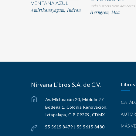
VENTANA AZUL
Toda historia tiene dos caras
Amirthanayagam, Indran
Herngren, Moa
Nirvana Libros S.A. de C.V.
Libros
Av. Michoacán 20, Módulo 27
CATÁ
Bodega 1, Colonia Renovación,
AUTOR
Iztapalapa, C.P. 09209, CDMX.
MÁS V
55 5615 8479 | 55 5615 8480