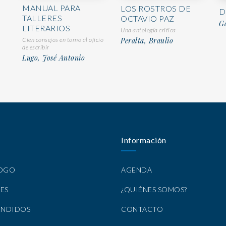
MANUAL PARA
LOS ROSTROS DE
D
TALLERES
OCTAVIO PAZ
G
LITERARIOS
Una antología critica
Cien consejos en torno al oficio
Peralta, Braulio
de escribir
Lugo, José Antonio
Información
LOGO
AGENDA
ES
¿QUIÉNES SOMOS?
ENDIDOS
CONTACTO