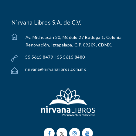
Nirvana Libros S.A. de C.V.
Av. Michoacán 20, Módulo 27 Bodega 1, Colonia
Renovación, Iztapalapa, C.P. 09209, CDMX.
55 5615 8479 | 55 5615 8480
nirvana@nirvanalibros.com.mx