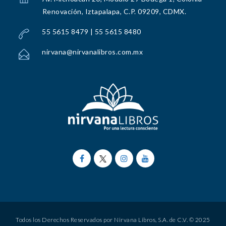
Renovación, Iztapalapa, C.P. 09209, CDMX.
55 5615 8479 | 55 5615 8480
nirvana@nirvanalibros.com.mx
Todos los Derechos Reservados por Nirvana Libros, S.A. de C.V. © 2025