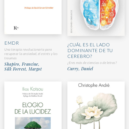
EMDR
¿CUÁL ES EL LADO
Una terapia revolucionaria para
DOMINANTE DE TU
recuperar la ansiedad, el estrés y los
CEREBRO?
traumas
¿Eres más de ciencias o de letras?
Shapiro, Francine,
Curry, Daniel
Silk Forrest, Margot