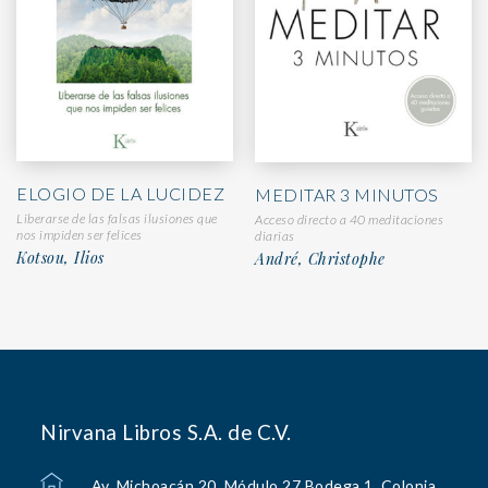
ELOGIO DE LA LUCIDEZ
MEDITAR 3 MINUTOS
Liberarse de las falsas ilusiones que
Acceso directo a 40 meditaciones
nos impiden ser felices
diarias
Kotsou, Ilios
André, Christophe
Nirvana Libros S.A. de C.V.
Av. Michoacán 20, Módulo 27 Bodega 1, Colonia