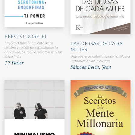
EFECTO DOSE, EL
LAS DIOSAS DE CADA
Mejora el funcionamiento de tu
cerebro y tu cuerpo estimulando la
MUJER
dopamina, oxitocina, serotonina y las
Una nueva psicología femenina; Nueva
endorfinas
introducción de la autora
TJ Power
Shinoda Bolen, Jean