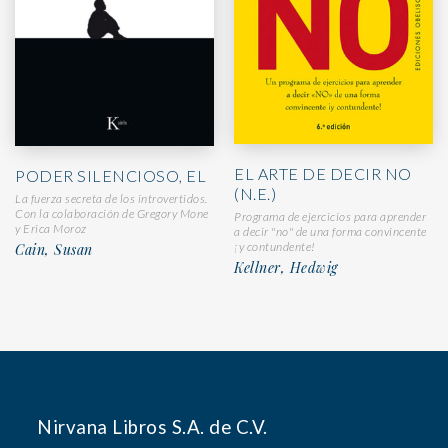
EL ARTE DE DECIR NO
PODER SILENCIOSO, EL
(N.E.)
La fuerza secreta de los introvertidos.
Con la colaboración de Gregory Mone
Programa de ejercicios para aprender
y Erica Moroz
a decir "no" de una forma convincente
¡y contundente!
Cain, Susan
Kellner, Hedwig
Nirvana Libros S.A. de C.V.