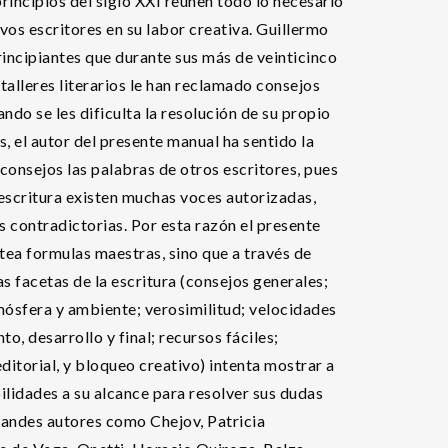
rincipios del siglo XXI reúnen todo lo necesario
evos escritores en su labor creativa. Guillermo
rincipiantes que durante sus más de veinticinco
 talleres literarios le han reclamado consejos
ndo se les dificulta la resolución de su propio
, el autor del presente manual ha sentido la
 consejos las palabras de otros escritores, pues
 escritura existen muchas voces autorizadas,
s contradictorias. Por esta razón el presente
ntea formulas maestras, sino que a través de
s facetas de la escritura (consejos generales;
mósfera y ambiente; verosimilitud; velocidades
o, desarrollo y final; recursos fáciles;
ditorial, y bloqueo creativo) intenta mostrar a
bilidades a su alcance para resolver sus dudas
grandes autores como Chejov, Patricia