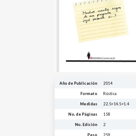
Año de Publicación
2014
Formato
Rústica
Medidas
22.5×14.5×1.4
No. de Páginas
158
No. Edición
2
Peso
259