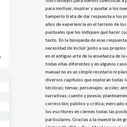
500 consejos para nuevos cuentistas a p
para motivar, inspirar y ayudar a los nu
Samperio trata de dar respuesta a los p
años de experiencia en el terreno de los
puntuales que les indiquen qué hacer cua
texto. En la búsqueda de esas respuestas
necesidad de incluir junto a sus propios
en el antiguo arte de la enseñanza de la
todas ellas diferentes y en algunos caso
manual no es un simple recetario ni pla
diversos capítulos que exploran todas la
técnicas; temas; personajes; acción; at
narrativas; cuento y poesía; planteamient
corrección; público y crítica; mercado e
los escritores en ciernes todas las posi
particulares. Gracias a la maestría de 