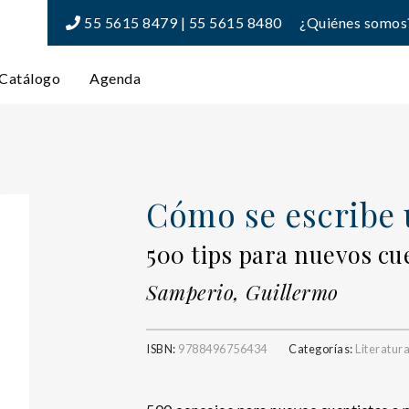
55 5615 8479 | 55 5615 8480
¿Quiénes somos
Catálogo
Agenda
Cómo se escribe 
500 tips para nuevos cue
Samperio, Guillermo
ISBN:
9788496756434
Categorías:
Literatur