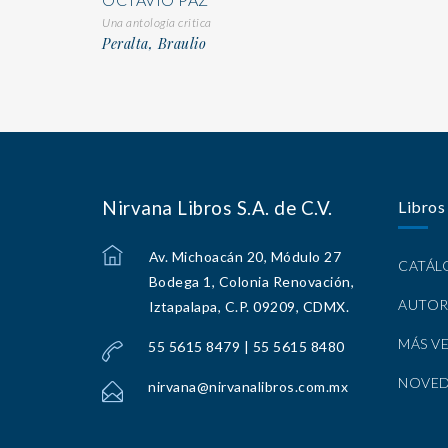
Una antología critica
Peralta, Braulio
Nirvana Libros S.A. de C.V.
Libros
Av. Michoacán 20, Módulo 27
CATÁ
Bodega 1, Colonia Renovación,
AUTOR
Iztapalapa, C.P. 09209, CDMX.
MÁS V
55 5615 8479 | 55 5615 8480
NOVE
nirvana@nirvanalibros.com.mx