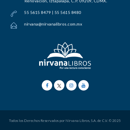
Renovación, Iztapalapa, C.P. 09209, CDMX.
55 5615 8479 | 55 5615 8480
nirvana@nirvanalibros.com.mx
Todos los Derechos Reservados por Nirvana Libros, S.A. de C.V. © 2025