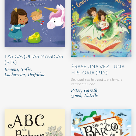
LAS CAQUITAS MÁGICAS
(P.D.)
ÉRASE UNA VEZ… UNA
Kenens, Sofie,
HISTORIA (P.D.)
Lacharron, Delphine
Sea cual sea la aventura, siempre
estaré a tu lado
Peter, Gareth,
Quek, Natelle