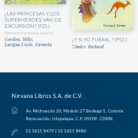
¿LAS PRINCESAS Y LOS
SUPERHÉROES VAN DE
EXCURSIÓN? (P.D.)
Aventura en el parque nacional.
Gordon, Mike,
¿Y SI YO FUERA…? (P.D.)
Lavigna Coyle, Carmela
Zimler, Richard
Nirvana Libros S.A. de C.V.
Av. Michoacán 20, Módulo 27 Bodega 1, Colonia
Renovación, Iztapalapa, C.P. 09209, CDMX.
55 5615 8479 | 55 5615 8480