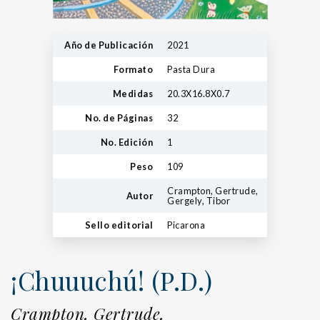
Año de Publicación
2021
Formato
Pasta Dura
Medidas
20.3X16.8X0.7
No. de Páginas
32
No. Edición
1
Peso
109
Crampton, Gertrude,
Autor
Gergely, Tibor
Sello editorial
Picarona
¡Chuuuchú! (P.D.)
Crampton, Gertrude,