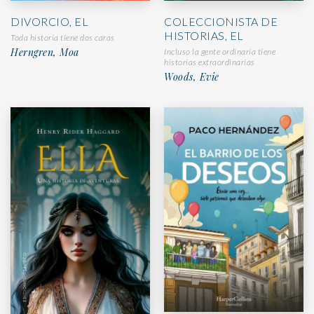
DIVORCIO, EL
COLECCIONISTA DE
HISTORIAS, EL
Toda historia tiene dos caras
Herngren, Moa
Incluso la gente ordinaria tiene
historias extraordinarias
Woods, Evie