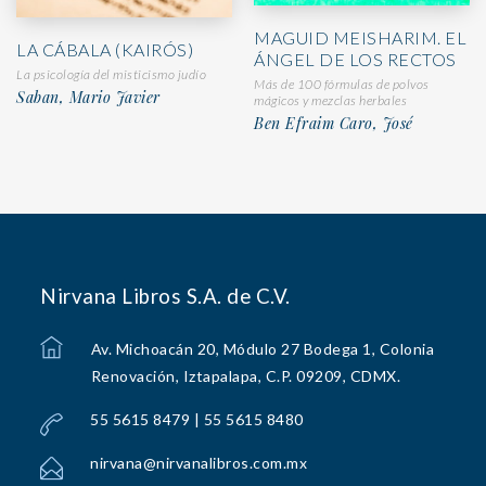
MAGUID MEISHARIM. EL
LA CÁBALA (KAIRÓS)
ÁNGEL DE LOS RECTOS
La psicología del misticismo judío
Más de 100 fórmulas de polvos
Saban, Mario Javier
mágicos y mezclas herbales
Ben Efraim Caro, José
Nirvana Libros S.A. de C.V.
Av. Michoacán 20, Módulo 27 Bodega 1, Colonia
Renovación, Iztapalapa, C.P. 09209, CDMX.
55 5615 8479 | 55 5615 8480
nirvana@nirvanalibros.com.mx