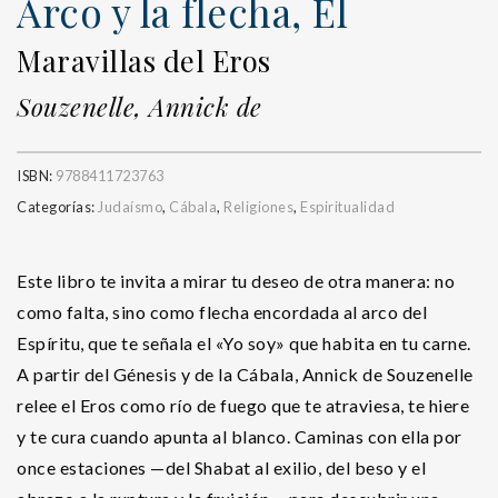
Arco y la flecha, El
Maravillas del Eros
Souzenelle, Annick de
ISBN:
9788411723763
Categorías:
Judaísmo
,
Cábala
,
Religiones
,
Espiritualidad
Este libro te invita a mirar tu deseo de otra manera: no
como falta, sino como flecha encordada al arco del
Espíritu, que te señala el «Yo soy» que habita en tu carne.
A partir del Génesis y de la Cábala, Annick de Souzenelle
relee el Eros como río de fuego que te atraviesa, te hiere
y te cura cuando apunta al blanco. Caminas con ella por
once estaciones —del Shabat al exilio, del beso y el