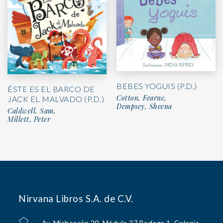
BEBES YOGUIS (P.D.)
ÉSTE ES EL BARCO DE
Cotton, Fearne,
JACK EL MALVADO (P.D.)
Dempsey, Sheena
Caldwell, Sam,
Millett, Peter
Nirvana Libros S.A. de C.V.
Av. Michoacán 20, Módulo 27 Bodega 1, Colonia