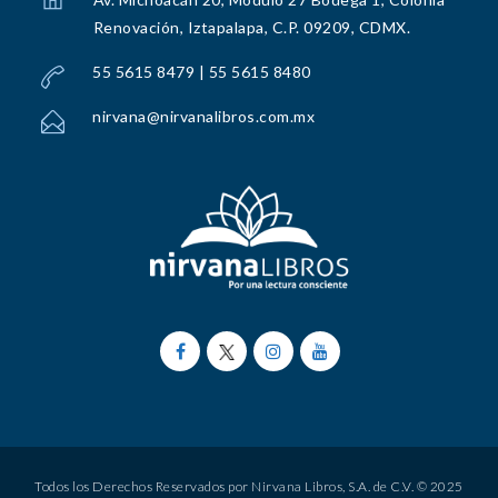
Renovación, Iztapalapa, C.P. 09209, CDMX.
55 5615 8479 | 55 5615 8480
nirvana@nirvanalibros.com.mx
Todos los Derechos Reservados por Nirvana Libros, S.A. de C.V. © 2025