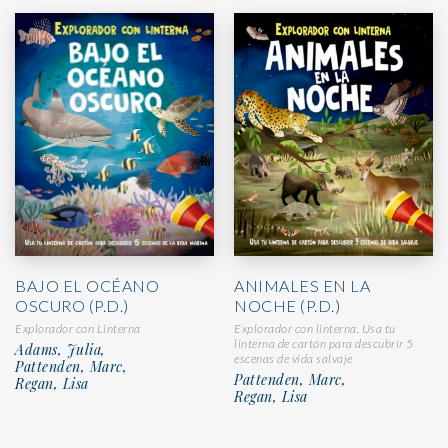
ANIMALES EN LA
BAJO EL OCÉANO
NOCHE (P.D.)
OSCURO (P.D.)
Explorador con linterna. Usa tu
Explorador con Linterna
linterna de cartón para descubrir 5
Adams, Julia,
escenas de vida salvaje
Pattenden, Marc,
Pattenden, Marc,
Regan, Lisa
Regan, Lisa