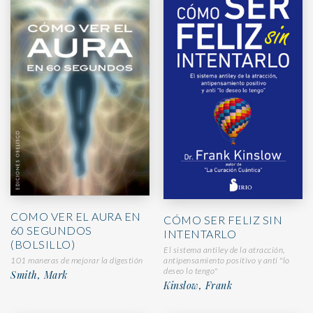
COMO VER EL AURA EN
CÓMO SER FELIZ SIN
60 SEGUNDOS
INTENTARLO
(BOLSILLO)
El sistema antiley de la atracción,
101 maneras de mejorar la digestión
antipensamiento positivo y anti "lo
deseo lo tengo"
Smith, Mark
Kinslow, Frank