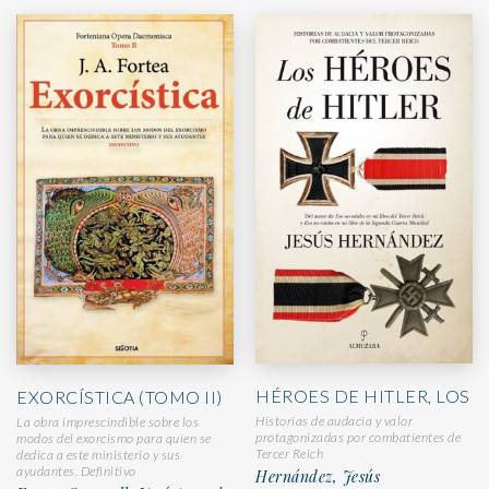
HÉROES DE HITLER, LOS
EXORCÍSTICA (TOMO II)
Historias de audacia y valor
La obra imprescindible sobre los
protagonizadas por combatientes de
modos del exorcismo para quien se
Tercer Reich
dedica a este ministerio y sus
ayudantes. Definitivo
Hernández, Jesús