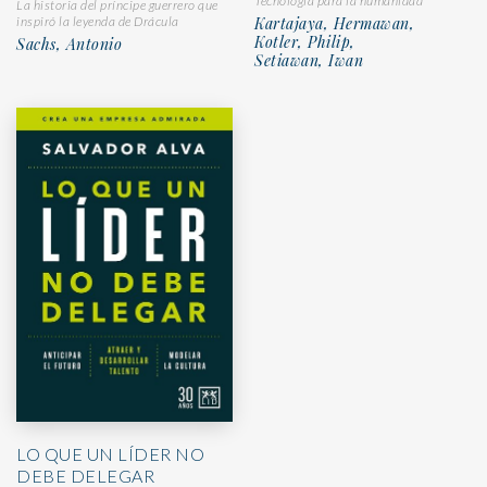
Tecnología para la humanidad
La historia del príncipe guerrero que
inspiró la leyenda de Drácula
Kartajaya, Hermawan,
Kotler, Philip,
Sachs, Antonio
Setiawan, Iwan
LO QUE UN LÍDER NO
DEBE DELEGAR