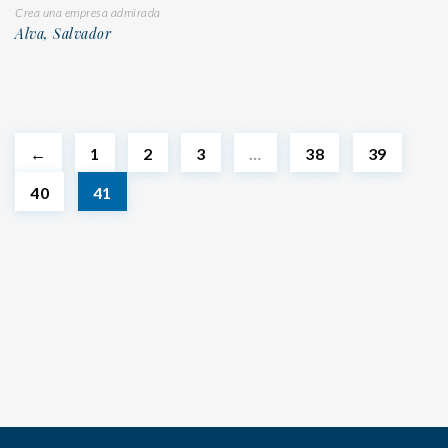
Crea una empresa admirada
Alva, Salvador
←
1
2
3
…
38
39
40
41