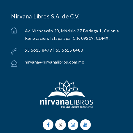
Nirvana Libros S.A. de C.V.
Av. Michoacán 20, Módulo 27 Bodega 1, Colonia
Renovación, Iztapalapa, C.P. 09209, CDMX.
55 5615 8479 | 55 5615 8480
nirvana@nirvanalibros.com.mx