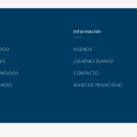
Información
LOGO
AGENDA
ES
¿QUIÉNES SOMOS?
ENDIDOS
CONTACTO
DADES
AVISO DE PRIVACIDAD
Todos los Derechos Reservados por Nirvana Libros, S.A. de C.V. © 2025