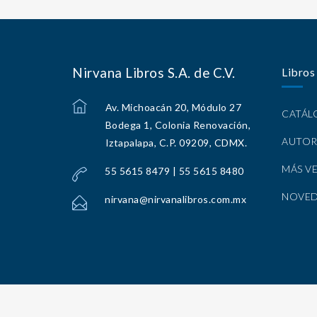
Nirvana Libros S.A. de C.V.
Libros
Av. Michoacán 20, Módulo 27
CATÁ
Bodega 1, Colonia Renovación,
AUTOR
Iztapalapa, C.P. 09209, CDMX.
MÁS V
55 5615 8479 | 55 5615 8480
NOVE
nirvana@nirvanalibros.com.mx