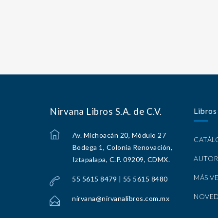
Nirvana Libros S.A. de C.V.
Libros
Av. Michoacán 20, Módulo 27
CATÁ
Bodega 1, Colonia Renovación,
AUTOR
Iztapalapa, C.P. 09209, CDMX.
MÁS V
55 5615 8479 | 55 5615 8480
NOVE
nirvana@nirvanalibros.com.mx