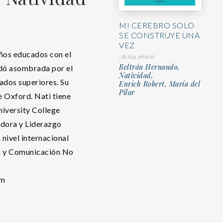
MI CEREBRO SOLO
SE CONSTRUYE UNA
VEZ
iños educados con el
¡Actúa ahora!
Beltrán Hernando,
edó asombrada por el
Natividad,
tados superiores. Su
Enrich Robert, María del
Pilar
e Oxford. Nati tiene
niversity College
adora y Liderazgo
 nivel internacional
go y Comunicación No
om