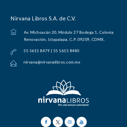
Nirvana Libros S.A. de C.V.
Av. Michoacán 20, Módulo 27 Bodega 1, Colonia
Renovación, Iztapalapa, C.P. 09209, CDMX.
55 5615 8479 | 55 5615 8480
nirvana@nirvanalibros.com.mx