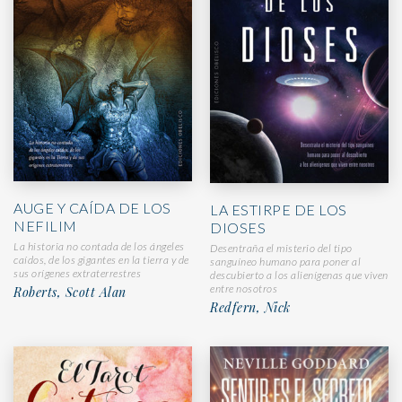
AUGE Y CAÍDA DE LOS
LA ESTIRPE DE LOS
NEFILIM
DIOSES
La historia no contada de los ángeles
Desentraña el misterio del tipo
caídos, de los gigantes en la tierra y de
sanguíneo humano para poner al
sus orígenes extraterrestres
descubierto a los alienígenas que viven
entre nosotros
Roberts, Scott Alan
Redfern, Nick