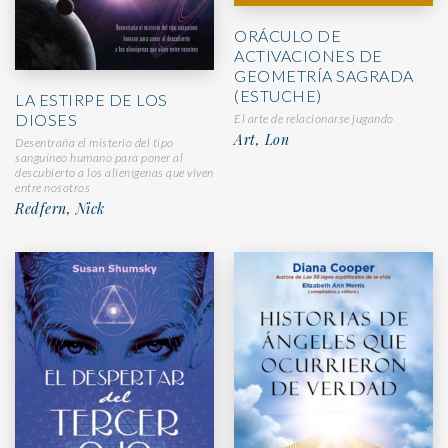
ORÁCULO DE
ACTIVACIONES DE
GEOMETRÍA SAGRADA
(ESTUCHE)
LA ESTIRPE DE LOS
DIOSES
El arte de relacionarse jugando
Art, Lon
Desentraña el misterio del tipo
sanguíneo humano para poner al
descubierto a los alienígenas que viven
entre nosotros
Redfern, Nick