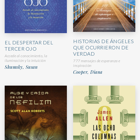
HISTORIAS DE ÁNGELES
EL DESPERTAR DEL
QUE OCURRIERON DE
TERCER OJO
VERDAD
Accede al conocimiento, la
iluminación y la intuición
777 mensajes de esperanza e
inspiración
Shumsky, Susan
Cooper, Diana