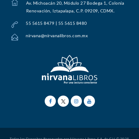
Av. Michoacán 20, Módulo 27 Bodega 1, Colonia
Renovación, Iztapalapa, C.P. 09209, CDMX.
55 5615 8479 | 55 5615 8480
nirvana@nirvanalibros.com.mx
Todos los Derechos Reservados por Nirvana Libros, S.A. de C.V. © 2025