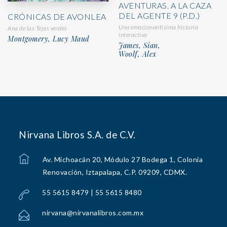
AVENTURAS. A LA CAZA
DEL AGENTE 9 (P.D.)
CRÓNICAS DE AVONLEA
Una emocionantísima historia
Ana de las Tejas verdes
interactiva
Montgomery, Lucy Maud
James, Sian,
Woolf, Alex
Nirvana Libros S.A. de C.V.
Av. Michoacán 20, Módulo 27 Bodega 1, Colonia
Renovación, Iztapalapa, C.P. 09209, CDMX.
55 5615 8479 | 55 5615 8480
nirvana@nirvanalibros.com.mx