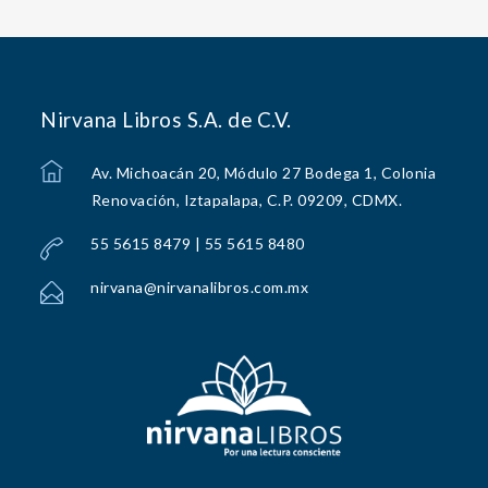
Nirvana Libros S.A. de C.V.
Av. Michoacán 20, Módulo 27 Bodega 1, Colonia
Renovación, Iztapalapa, C.P. 09209, CDMX.
55 5615 8479 | 55 5615 8480
nirvana@nirvanalibros.com.mx