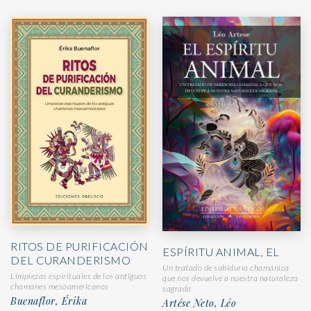
RITOS DE PURIFICACIÓN
ESPÍRITU ANIMAL, EL
DEL CURANDERISMO
Un tratado de sabiduría chamánica
Limpiezas espirituales de los antiguos
que nos devuelve a nuestra naturaleza
chamanes mesoamericanos
sagrada
Buenaflor, Érika
Artése Neto, Léo