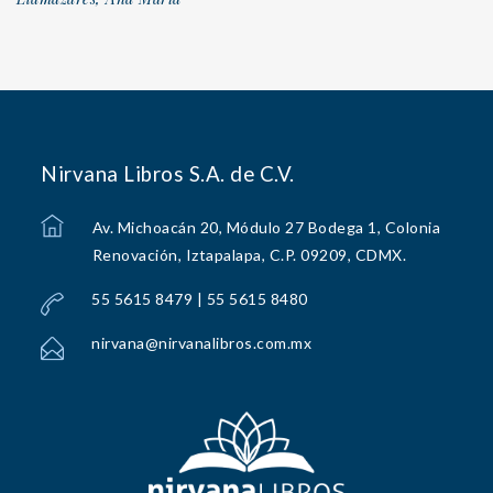
Nirvana Libros S.A. de C.V.
Av. Michoacán 20, Módulo 27 Bodega 1, Colonia
Renovación, Iztapalapa, C.P. 09209, CDMX.
55 5615 8479 | 55 5615 8480
nirvana@nirvanalibros.com.mx