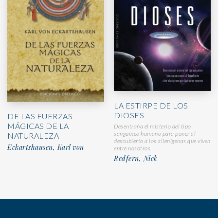
LA ESTIRPE DE LOS
DIOSES
DE LAS FUERZAS
MÁGICAS DE LA
Desentraña el misterio del tipo
sanguíneo humano para poner al
NATURALEZA
descubierto a los alienígenas que viven
Eckartshausen, Karl von
entre nosotros
Redfern, Nick