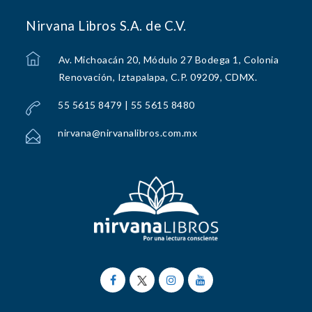
Nirvana Libros S.A. de C.V.
Av. Michoacán 20, Módulo 27 Bodega 1, Colonia
Renovación, Iztapalapa, C.P. 09209, CDMX.
55 5615 8479 | 55 5615 8480
nirvana@nirvanalibros.com.mx