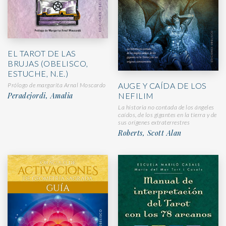
EL TAROT DE LAS
BRUJAS (OBELISCO,
ESTUCHE, N.E.)
AUGE Y CAÍDA DE LOS
Prólogo de margarita Arnal Moscardo
NEFILIM
Peradejordi, Amalia
La historia no contada de los ángeles
caídos, de los gigantes en la tierra y de
sus orígenes extraterrestres
Roberts, Scott Alan