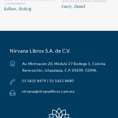
¿Eres más de ciencias o de letras?
¡y contundente!
Curry, Daniel
Kellner, Hedwig
Nirvana Libros S.A. de C.V.
Av. Michoacán 20, Módulo 27 Bodega 1, Colonia
Renovación, Iztapalapa, C.P. 09209, CDMX.
55 5615 8479 | 55 5615 8480
nirvana@nirvanalibros.com.mx