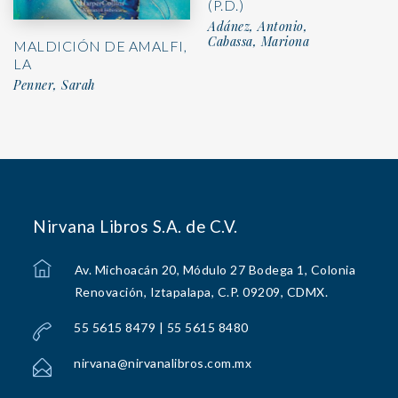
(P.D.)
Adánez, Antonio,
Cabassa, Mariona
MALDICIÓN DE AMALFI,
LA
Penner, Sarah
Nirvana Libros S.A. de C.V.
Av. Michoacán 20, Módulo 27 Bodega 1, Colonia
Renovación, Iztapalapa, C.P. 09209, CDMX.
55 5615 8479 | 55 5615 8480
nirvana@nirvanalibros.com.mx