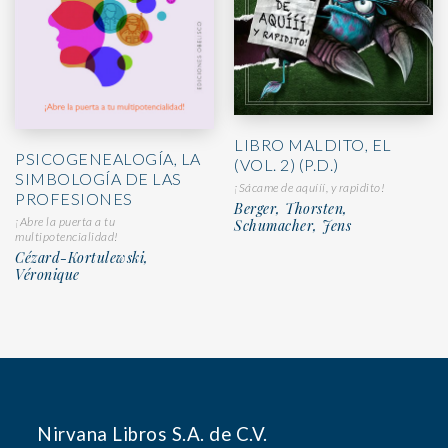
LIBRO MALDITO, EL
PSICOGENEALOGÍA, LA
(VOL. 2) (P.D.)
SIMBOLOGÍA DE LAS
¡Sácame de aquííí, y rapidito!
PROFESIONES
Berger, Thorsten,
¡Abre la puerta a tu
Schumacher, Jens
multipotencialidad!
Cézard-Kortulewski,
Véronique
Nirvana Libros S.A. de C.V.