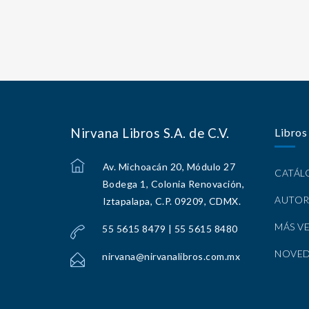
Nirvana Libros S.A. de C.V.
Libros
Av. Michoacán 20, Módulo 27
CATÁ
Bodega 1, Colonia Renovación,
AUTOR
Iztapalapa, C.P. 09209, CDMX.
MÁS V
55 5615 8479 | 55 5615 8480
NOVE
nirvana@nirvanalibros.com.mx