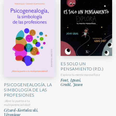
ES SOLO UN
PENSAMIENTO (P.D.)
Explora tu mente maravillosa
Font, Ignasi,
PSICOGENEALOGÍA, LA
Gruhl, Jason
SIMBOLOGÍA DE LAS
PROFESIONES
¡Abre la puerta a tu
multipotencialidad!
Cézard-Kortulewski,
Véronique