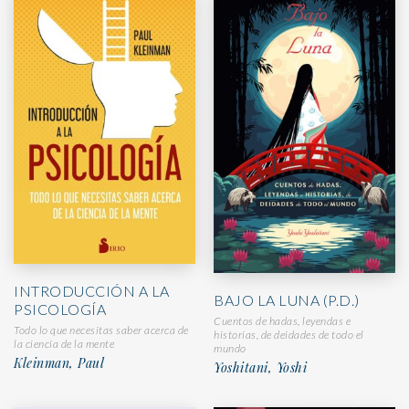
INTRODUCCIÓN A LA
BAJO LA LUNA (P.D.)
PSICOLOGÍA
Cuentos de hadas, leyendas e
Todo lo que necesitas saber acerca de
historias, de deidades de todo el
la ciencia de la mente
mundo
Kleinman, Paul
Yoshitani, Yoshi