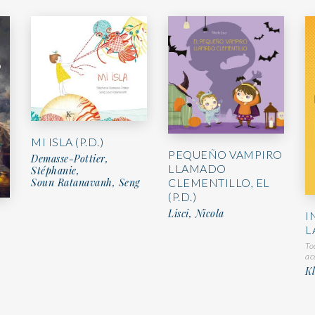
MI ISLA (P.D.)
PEQUEÑO VAMPIRO
Demasse-Pottier,
LLAMADO
Stéphanie,
Soun Ratanavanh, Seng
CLEMENTILLO, EL
(P.D.)
Lisci, Nicola
I
L
To
ac
K