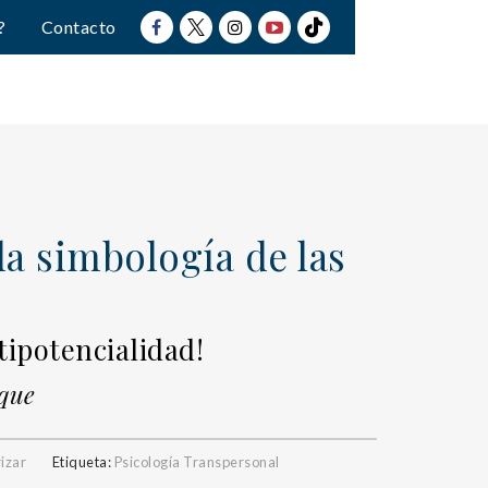
?
Contacto
la simbología de las
tipotencialidad!
que
rizar
Etiqueta:
Psicología Transpersonal