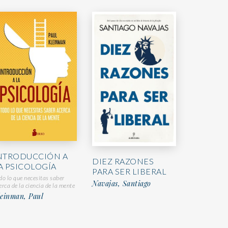
NTRODUCCIÓN A
DIEZ RAZONES
A PSICOLOGÍA
PARA SER LIBERAL
do lo que necesitas saber
Navajas, Santiago
erca de la ciencia de la mente
leinman, Paul