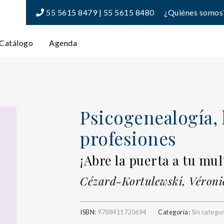
55 5615 8479 | 55 5615 8480
¿Quiénes somos
Catálogo
Agenda
Psicogenealogía, 
profesiones
¡Abre la puerta a tu mul
Cézard-Kortulewski, Véroni
ISBN:
9788411720694
Categoría:
Sin catego