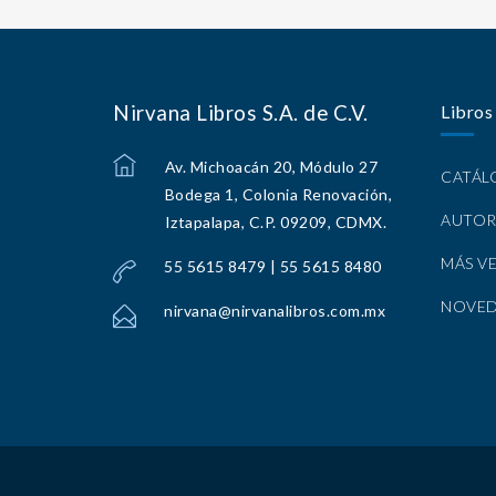
Nirvana Libros S.A. de C.V.
Libros
Av. Michoacán 20, Módulo 27
CATÁ
Bodega 1, Colonia Renovación,
AUTOR
Iztapalapa, C.P. 09209, CDMX.
MÁS V
55 5615 8479 | 55 5615 8480
NOVE
nirvana@nirvanalibros.com.mx