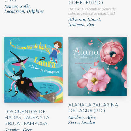
COHETE! (P.D.)
Kenens, Sofie,
¡Más de 180 combinaciones de
Lacharron, Delphine
cohetes y vehículos espaciales!
Atkinson, Stuart,
Newman, Ben
ALANA LA BAILARINA
DEL AGUA (P.D.)
LOS CUENTOS DE
HADAS, LAURA Y LA
Cardoso, Alice,
Serra, Sandra
BRUJA TRAMPOSA
Gormley, Greg,