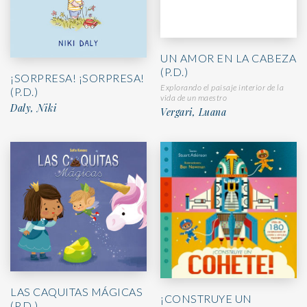
UN AMOR EN LA CABEZA
(P.D.)
¡SORPRESA! ¡SORPRESA!
Explorando el paisaje interior de la
(P.D.)
vida de un maestro
Daly, Niki
Vergari, Luana
LAS CAQUITAS MÁGICAS
¡CONSTRUYE UN
(P.D.)