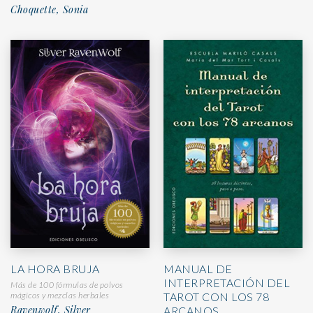
Choquette, Sonia
MANUAL DE
LA HORA BRUJA
INTERPRETACIÓN DEL
Más de 100 fórmulas de polvos
TAROT CON LOS 78
mágicos y mezclas herbales
Ravenwolf, Silver
ARCANOS