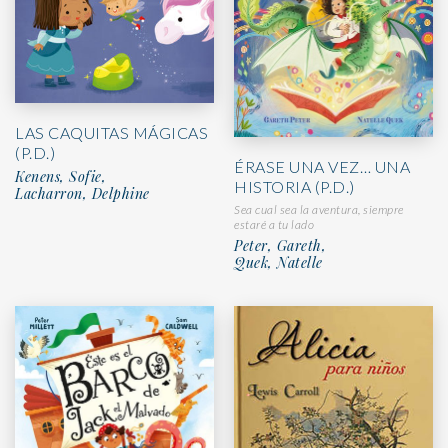
LAS CAQUITAS MÁGICAS
(P.D.)
ÉRASE UNA VEZ… UNA
Kenens, Sofie,
HISTORIA (P.D.)
Lacharron, Delphine
Sea cual sea la aventura, siempre
estaré a tu lado
Peter, Gareth,
Quek, Natelle