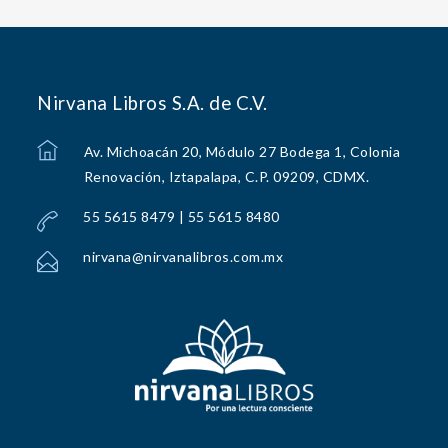
Nirvana Libros S.A. de C.V.
Av. Michoacán 20, Módulo 27 Bodega 1, Colonia
Renovación, Iztapalapa, C.P. 09209, CDMX.
55 5615 8479 | 55 5615 8480
nirvana@nirvanalibros.com.mx