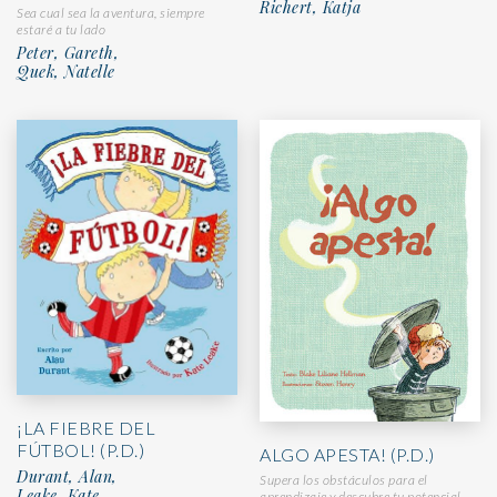
Richert, Katja
Sea cual sea la aventura, siempre
estaré a tu lado
Peter, Gareth,
Quek, Natelle
¡LA FIEBRE DEL
FÚTBOL! (P.D.)
ALGO APESTA! (P.D.)
Durant, Alan,
Supera los obstáculos para el
Leake, Kate
aprendizaje y descubre tu potencial