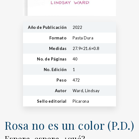
Año de Publicación
2022
Formato
Pasta Dura
Medidas
27.9×21.6×0.8
No. de Páginas
40
No. Edición
1
Peso
472
Autor
Ward, Lindsay
Sello editorial
Picarona
Rosa no es un color (P.D.)
Espera, espera, ¿qué?