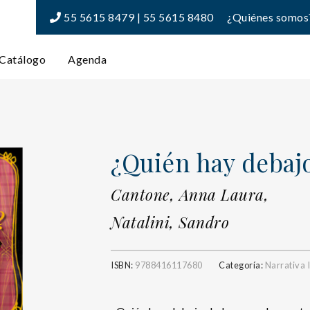
55 5615 8479 | 55 5615 8480
¿Quiénes somos
Catálogo
Agenda
¿Quién hay debajo
Cantone, Anna Laura,
Natalini, Sandro
ISBN:
9788416117680
Categoría:
Narrativa I