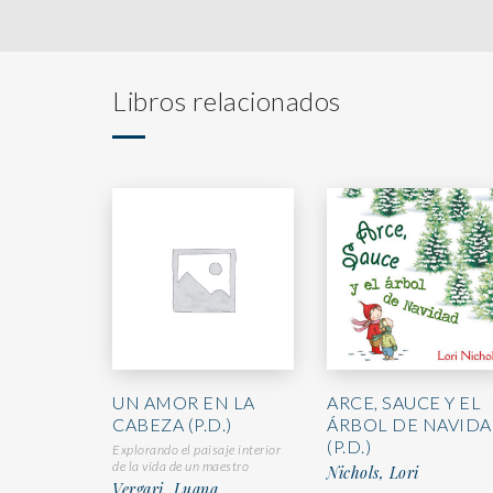
Libros relacionados
UN AMOR EN LA
ARCE, SAUCE Y EL
CABEZA (P.D.)
ÁRBOL DE NAVID
(P.D.)
Explorando el paisaje interior
de la vida de un maestro
Nichols, Lori
Vergari, Luana