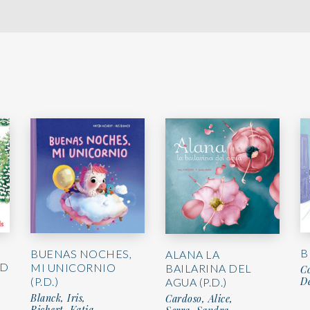
B
BUENAS NOCHES,
ALANA LA
AD
MI UNICORNIO
BAILARINA DEL
Co
(P.D.)
D
AGUA (P.D.)
Blanck, Iris,
Cardoso, Alice,
Richert, Katja