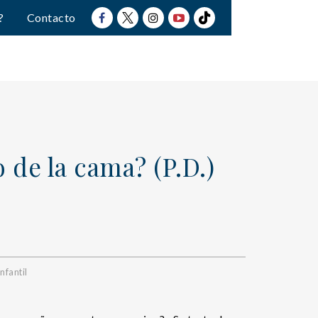
?
Contacto
 de la cama? (P.D.)
nfantil