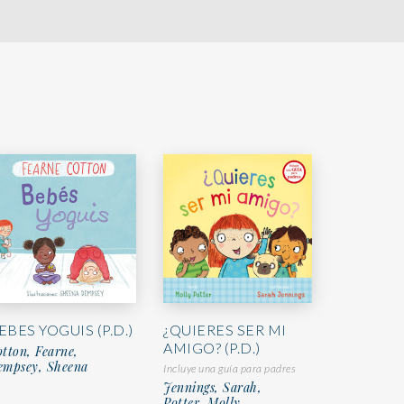
EBES YOGUIS (P.D.)
¿QUIERES SER MI
AMIGO? (P.D.)
tton, Fearne,
empsey, Sheena
Incluye una guía para padres
Jennings, Sarah,
Potter, Molly