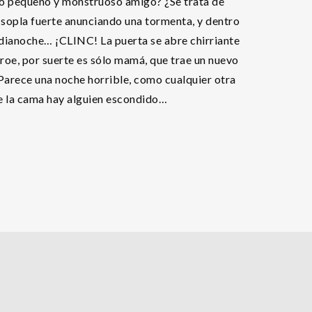
ro pequeño y monstruoso amigo? ¿Se trata de
 sopla fuerte anunciando una tormenta, y dentro
ianoche… ¡CLINC! La puerta se abre chirriante
éroe, por suerte es sólo mamá, que trae un nuevo
. Parece una noche horrible, como cualquier otra
e la cama hay alguien escondido…