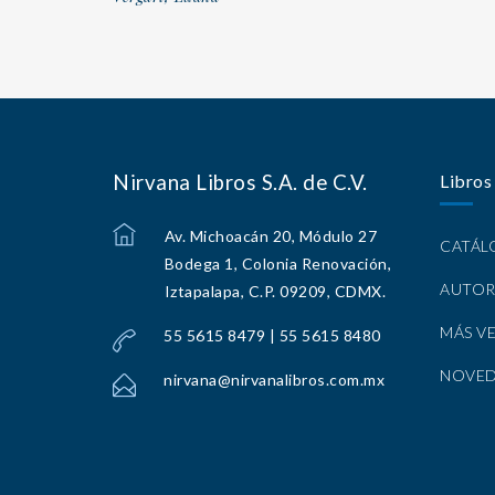
Nirvana Libros S.A. de C.V.
Libros
Av. Michoacán 20, Módulo 27
CATÁ
Bodega 1, Colonia Renovación,
AUTOR
Iztapalapa, C.P. 09209, CDMX.
MÁS V
55 5615 8479 | 55 5615 8480
NOVE
nirvana@nirvanalibros.com.mx