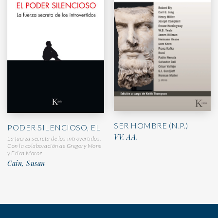
SER HOMBRE (N.P.)
PODER SILENCIOSO, EL
VV. AA.
La fuerza secreta de los introvertidos.
Con la colaboración de Gregory Mone
y Erica Moroz
Cain, Susan