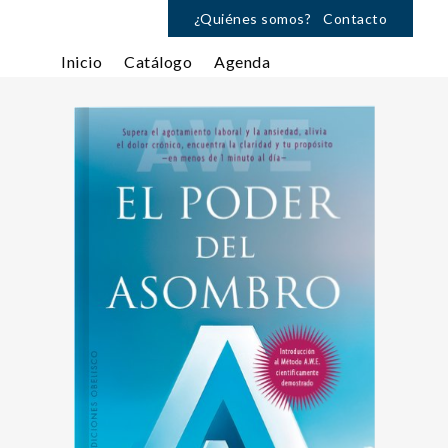
¿Quiénes somos?
Contacto
Inicio
Catálogo
Agenda