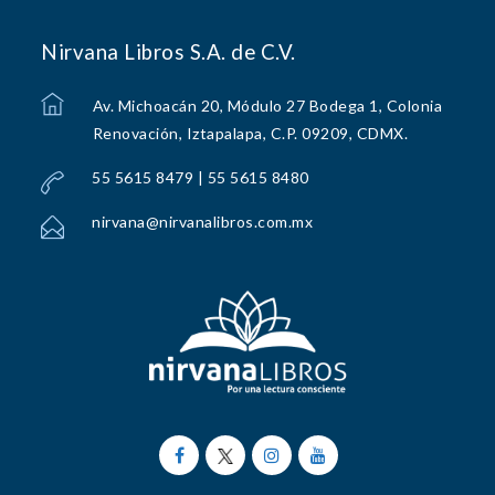
Nirvana Libros S.A. de C.V.
Av. Michoacán 20, Módulo 27 Bodega 1, Colonia
Renovación, Iztapalapa, C.P. 09209, CDMX.
55 5615 8479 | 55 5615 8480
nirvana@nirvanalibros.com.mx