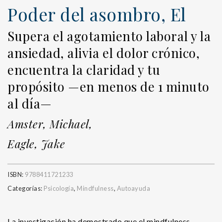
Poder del asombro, El
Supera el agotamiento laboral y la
ansiedad, alivia el dolor crónico,
encuentra la claridad y tu
propósito —en menos de 1 minuto
al día—
Amster, Michael,
Eagle, Jake
ISBN:
9788411721233
Categorías:
Psicología
,
Mindfulness
,
Autoayuda
La investigación ha demostrado que el mindfulness